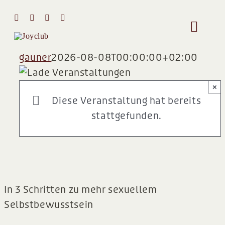
Zum
Inhalt
Toggle
springen
Naviga
gauner
2026-08-08T00:00:00+02:00
HOME
×
MIT MIR 
Diese Veranstaltung hat bereits
stattgefunden.
ÜBER MI
STIMMEN
In 3 Schritten zu mehr sexuellem
Team
Selbstbewusstsein