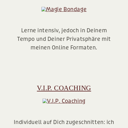
Lerne intensiv, jedoch in Deinem
Tempo und Deiner Privatsphäre mit
meinen Online Formaten.
V.I.P. COACHING
Individuell auf Dich zugeschnitten: ich