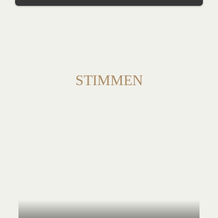
STIMMEN