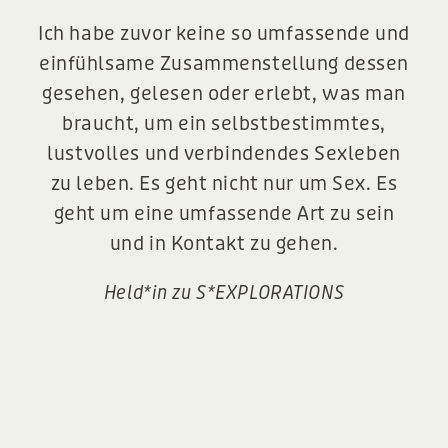
Ich habe zuvor keine so umfassende und
einfühlsame Zusammenstellung dessen
gesehen, gelesen oder erlebt, was man
braucht, um ein selbstbestimmtes,
lustvolles und verbindendes Sexleben
zu leben. Es geht nicht nur um Sex. Es
geht um eine umfassende Art zu sein
und in Kontakt zu gehen.
Held*in zu S*EXPLORATIONS