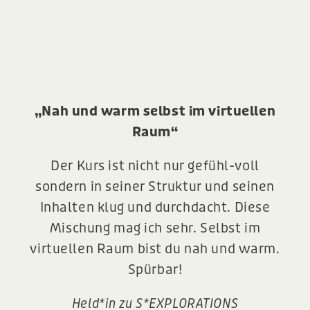
„Nah und warm selbst im virtuellen
Raum“
Der Kurs ist nicht nur gefühl-voll
sondern in seiner Struktur und seinen
Inhalten klug und durchdacht. Diese
Mischung mag ich sehr. Selbst im
virtuellen Raum bist du nah und warm.
Spürbar!
Held*in zu S*EXPLORATIONS