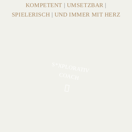
KOMPETENT
|
UMSETZBAR
|
SPIELERISCH
|
UND IMMER MIT HERZ
S*XPLORATIV
COACH