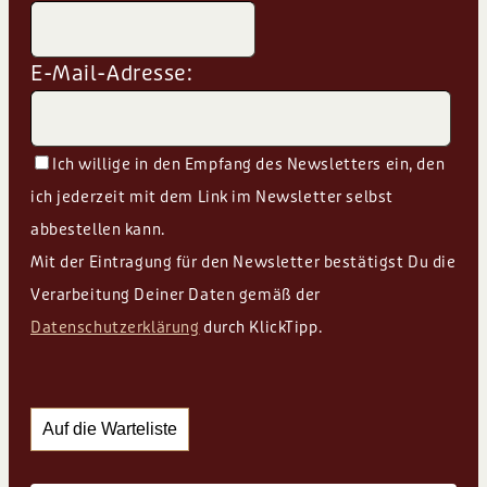
E-Mail-Adresse:
Ich willige in den Empfang des Newsletters ein, den
ich jederzeit mit dem Link im Newsletter selbst
abbestellen kann.
Mit der Eintragung für den Newsletter bestätigst Du die
Verarbeitung Deiner Daten gemäß der
Datenschutzerklärung
durch KlickTipp.