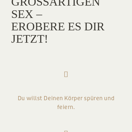
GROSSARTIGEN S
BLOG
EX –
EROBERE ES DIR
JETZT!
Du willst Deinen Körper spüren und
feiern.