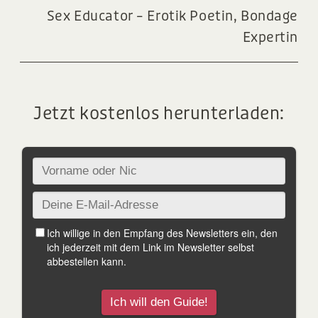
Sex Educator – Erotik Poetin, Bondage
Expertin
Jetzt kostenlos herunterladen: