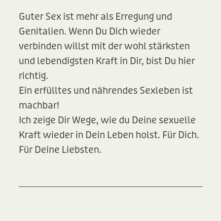
Guter Sex ist mehr als Erregung und
Genitalien. Wenn Du Dich wieder
verbinden willst mit der wohl stärksten
und lebendigsten Kraft in Dir, bist Du hier
richtig.
Ein erfülltes und nährendes Sexleben ist
machbar!
Ich zeige Dir Wege, wie du Deine sexuelle
Kraft wieder in Dein Leben holst. Für Dich.
Für Deine Liebsten.