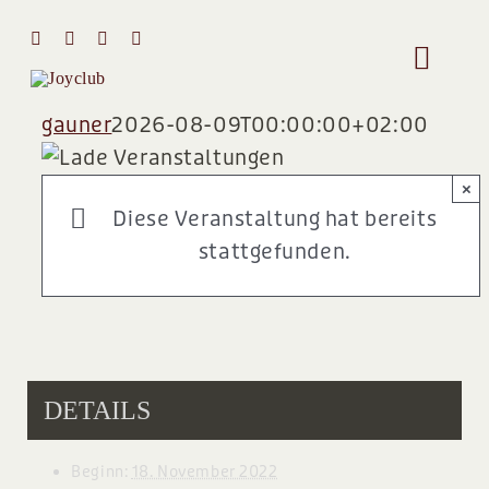
Zum
Inhalt
Toggle
springen
Naviga
gauner
2026-08-09T00:00:00+02:00
HOME
×
MIT MIR 
Diese Veranstaltung hat bereits
stattgefunden.
ÜBER MI
STIMMEN
DETAILS
Team
Beginn:
18. November 2022