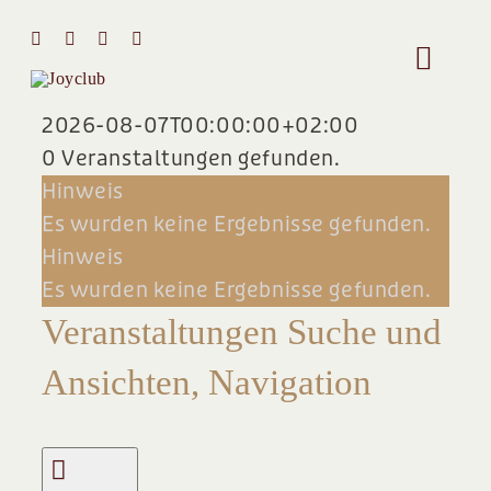
Zum
Inhalt
Toggle
springen
Naviga
2026-08-07T00:00:00+02:00
HOME
0 Veranstaltungen gefunden.
Hinweis
VERANSTALTUNGEN
MIT MIR 
Es wurden keine Ergebnisse gefunden.
Hinweis
ÜBER MI
Es wurden keine Ergebnisse gefunden.
Veranstaltungen Suche und
STIMMEN
Ansichten, Navigation
Team