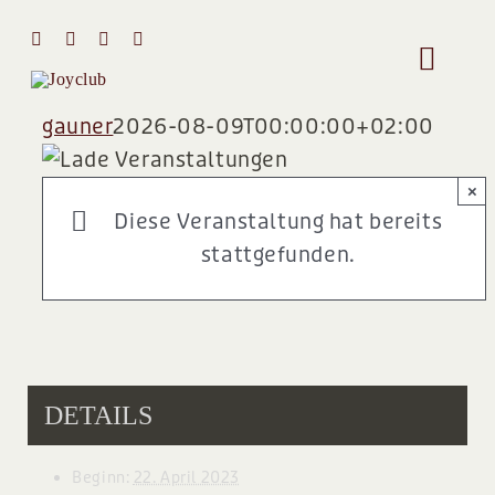
Zum
Inhalt
Toggle
springen
Naviga
gauner
2026-08-09T00:00:00+02:00
HOME
×
MIT MIR 
Diese Veranstaltung hat bereits
stattgefunden.
ÜBER MI
STIMMEN
DETAILS
Team
Beginn:
22. April 2023