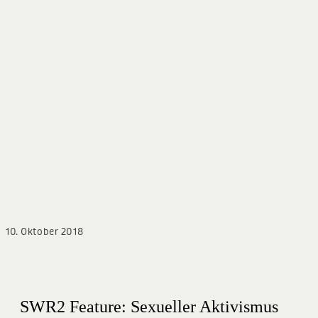
BLOG
10. Oktober 2018
SWR2 Feature: Sexueller Aktivismus