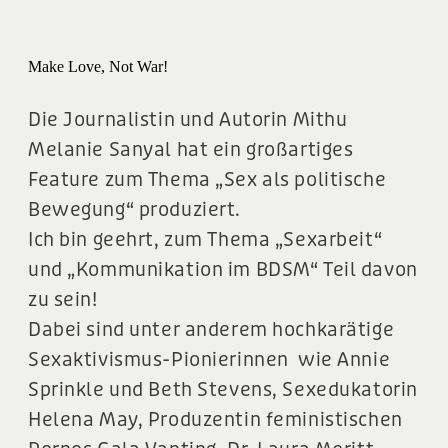
Make Love, Not War!
Die Journalistin und Autorin Mithu
Melanie Sanyal hat ein großartiges
Feature zum Thema „Sex als politische
Bewegung“ produziert.
Ich bin geehrt, zum Thema „Sexarbeit“
und „Kommunikation im BDSM“ Teil davon
zu sein!
Dabei sind unter anderem hochkarätige
Sexaktivismus-Pionierinnen wie Annie
Sprinkle und Beth Stevens, Sexedukatorin
Helena May, Produzentin feministischen