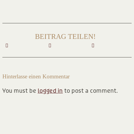
BEITRAG TEILEN!
Hinterlasse einen Kommentar
You must be
logged in
to post a comment.