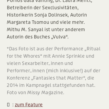
Pornos Gala Vanting, Dr. Laura Meritt,
Betreiberin der Sexclusivitäten,
Historikerin Sonja Dolinsek, Autorin
Margareta Tsomou und viele mehr.
Mithu M. Sanyal ist unter anderem
Autorin des Buches „Vulva“.
*Das Foto ist aus der Performance „Ritual
for the Whores“ mit Annie Sprinkle und
vielen Sexarbeiter_innen und
Performer_innen (mich inklusive!) auf der
Konferenz „Fantasies that Matter“, die
2014 im Kampnagel stattgefunden hat.
Foto von Missy Magazine.
:
zum Feature