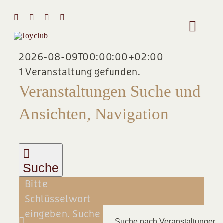
Zum
Inhalt
Toggle
springen
Naviga
2026-08-09T00:00:00+02:00
HOME
1 Veranstaltung gefunden.
VERANSTALTUNGEN
Veranstaltungen Suche und
MIT MIR 
Ansichten, Navigation
FÜR
ÜBER MI
11.
STIMMEN
Suche
MAI
Bitte
Team
2025
Schlüsselwort
eingeben. Suche