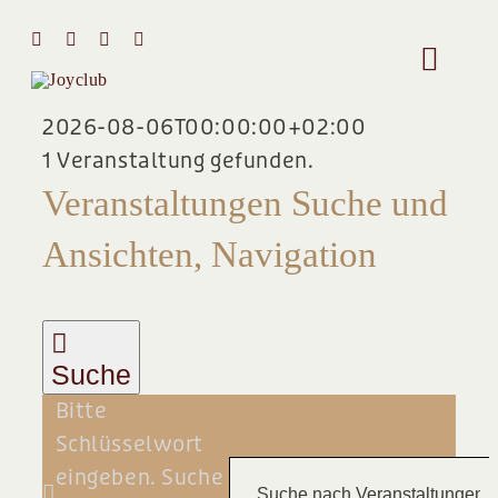
Zum
Inhalt
Toggle
springen
Naviga
2026-08-06T00:00:00+02:00
HOME
1 Veranstaltung gefunden.
VERANSTALTUNGEN
Veranstaltungen Suche und
MIT MIR 
Ansichten, Navigation
FÜR
ÜBER MI
5.
STIMMEN
Suche
JULI
Bitte
Team
2026
Schlüsselwort
eingeben. Suche