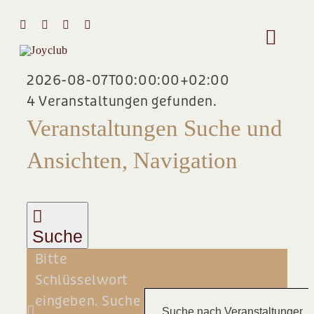
Zum
Inhalt
Toggle
springen
Naviga
2026-08-07T00:00:00+02:00
HOME
4 Veranstaltungen gefunden.
VERANSTALTUNGEN
Veranstaltungen Suche und
MIT MIR 
Ansichten, Navigation
ÜBER MI
STIMMEN
Suche
Bitte
Team
Schlüsselwort
eingeben. Suche