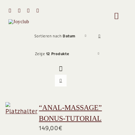
Zum
Inhalt
Toggle
springen
Naviga
HOME
Sortieren nach
Datum
Zeige
12 Produkte
MIT MIR 
ÜBER MI
STIMMEN
“ANAL-MASSAGE”
BONUS-TUTORIAL
Team
149,00
€