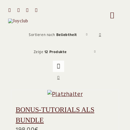
Zum
Inhalt
Toggle
springen
Naviga
HOME
Sortieren nach
Beliebtheit
Zeige
12 Produkte
MIT MIR 
ÜBER MI
STIMMEN
BONUS-TUTORIALS ALS
Team
BUNDLE
198,00
€