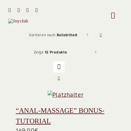
Zum
Inhalt
Toggle
springen
Naviga
HOME
Sortieren nach
Beliebtheit
Zeige
12 Produkte
MIT MIR 
ÜBER MI
STIMMEN
“ANAL-MASSAGE” BONUS-
Team
TUTORIAL
149,00
€