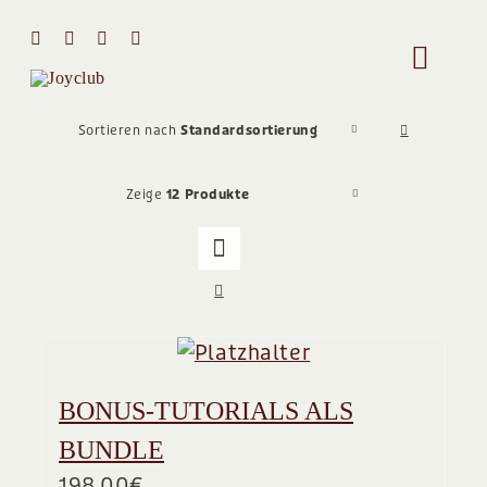
Zum
Inhalt
Toggle
springen
Naviga
HOME
Sortieren nach
Standardsortierung
Zeige
12 Produkte
MIT MIR 
ÜBER MI
STIMMEN
BONUS-TUTORIALS ALS
Team
BUNDLE
198,00
€