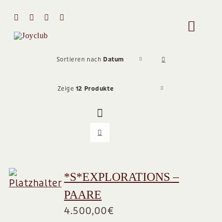
Zum
Inhalt
Toggle
springen
Naviga
HOME
Sortieren nach
Datum
Zeige
12 Produkte
MIT MIR 
ÜBER MI
STIMMEN
*S*EXPLORATIONS –
PAARE
Team
4.500,00
€