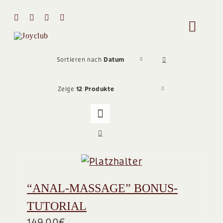
Zum
Inhalt
Toggle
springen
Naviga
HOME
Sortieren nach
Datum
Zeige
12 Produkte
MIT MIR 
ÜBER MI
STIMMEN
“ANAL-MASSAGE” BONUS-
Team
TUTORIAL
149,00
€