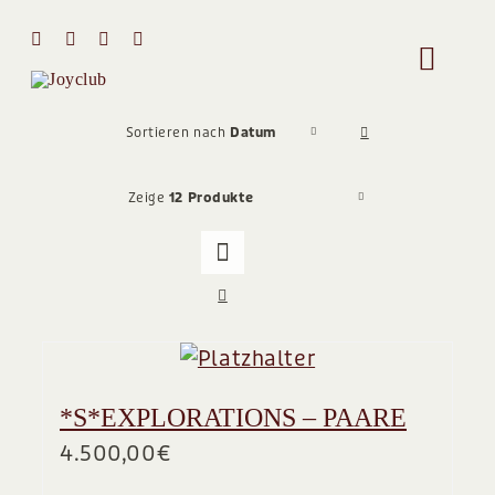
Zum
Inhalt
Toggle
springen
Naviga
HOME
Sortieren nach
Datum
Zeige
12 Produkte
MIT MIR 
ÜBER MI
STIMMEN
*S*EXPLORATIONS – PAARE
Team
4.500,00
€