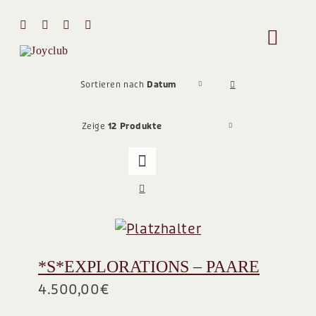
Zum
Inhalt
Toggle
springen
Naviga
HOME
Sortieren nach
Datum
Zeige
12 Produkte
MIT MIR 
ÜBER MI
STIMMEN
*S*EXPLORATIONS – PAARE
Team
4.500,00
€