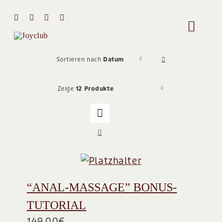
Zum
Inhalt
Toggle
springen
Naviga
HOME
Sortieren nach
Datum
Zeige
12 Produkte
MIT MIR 
ÜBER MI
STIMMEN
“ANAL-MASSAGE” BONUS-
Team
TUTORIAL
149,00
€