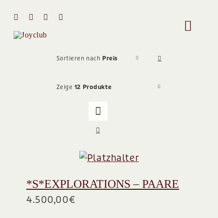
Zum
Inhalt
Toggle
springen
Naviga
HOME
Sortieren nach
Preis
Zeige
12 Produkte
MIT MIR 
ÜBER MI
STIMMEN
*S*EXPLORATIONS – PAARE
Team
4.500,00
€