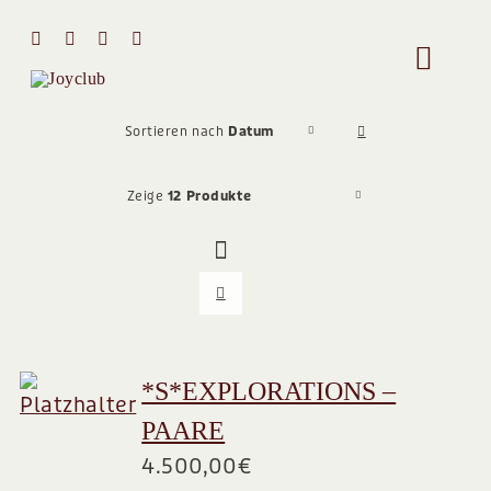
Zum
Inhalt
Toggle
springen
Naviga
HOME
Sortieren nach
Datum
Zeige
12 Produkte
MIT MIR 
ÜBER MI
STIMMEN
*S*EXPLORATIONS –
PAARE
Team
4.500,00
€