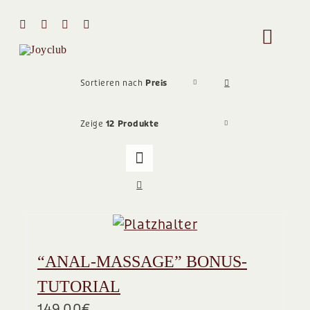
Zum
Inhalt
Toggle
springen
Naviga
HOME
Sortieren nach
Preis
Zeige
12 Produkte
MIT MIR 
ÜBER MI
STIMMEN
“ANAL-MASSAGE” BONUS-
Team
TUTORIAL
149,00
€