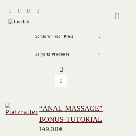
Zum
Inhalt
Toggle
springen
Naviga
HOME
Sortieren nach
Preis
Zeige
12 Produkte
MIT MIR 
ÜBER MI
STIMMEN
“ANAL-MASSAGE”
BONUS-TUTORIAL
Team
149,00
€