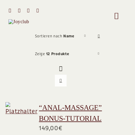
Zum
Inhalt
Toggle
springen
Naviga
HOME
Sortieren nach
Name
Zeige
12 Produkte
MIT MIR 
ÜBER MI
STIMMEN
“ANAL-MASSAGE”
BONUS-TUTORIAL
Team
149,00
€