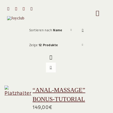
Zum
Inhalt
Toggle
springen
Naviga
HOME
Sortieren nach
Name
Zeige
12 Produkte
MIT MIR 
ÜBER MI
STIMMEN
“ANAL-MASSAGE”
BONUS-TUTORIAL
Team
149,00
€