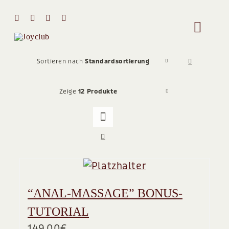
Zum
Inhalt
Toggle
springen
Naviga
HOME
Sortieren nach
Standardsortierung
Zeige
12 Produkte
MIT MIR 
ÜBER MI
STIMMEN
“ANAL-MASSAGE” BONUS-
Team
TUTORIAL
149,00
€