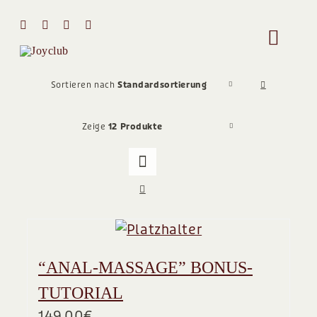
Zum
Inhalt
Toggle
springen
Naviga
HOME
Sortieren nach
Standardsortierung
Zeige
12 Produkte
MIT MIR 
ÜBER MI
STIMMEN
“ANAL-MASSAGE” BONUS-
Team
TUTORIAL
149,00
€