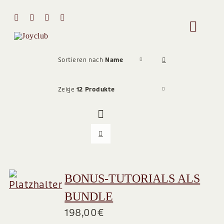
Zum
Inhalt
Toggle
springen
Naviga
HOME
Sortieren nach
Name
Zeige
12 Produkte
MIT MIR 
ÜBER MI
STIMMEN
BONUS-TUTORIALS ALS
BUNDLE
Team
198,00
€